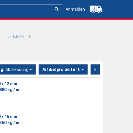
0
Anmelden
NE-METALLE
ng:
Abmessung
Artikel pro Seite
10
0 x 12 mm
880 kg / m
0 x 15 mm
360 kg / m