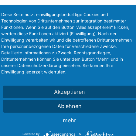
Diese Seite nutzt einwilligungsbedürftige Cookies und
Edelstahl Flach 1.4301 (X5CrNi18-
Abmessungen
3
Technologien von Drittunternehmen zur Integration bestimmter
10), gewalzt - ähnlich EN 10058 - HL
Gewicht
3,
Funktionen. Wenn Sie auf den Button "Alles akzeptieren" klicken,
6 m
werden diese Funktionen aktiviert (Einwilligung). Nach der
Einwilligung verarbeiten wir und die betroffenen Drittunternehmen
Ihre personenbezogenen Daten für verschiedene Zwecke.
Edelstahl Flach 1.4301 (X5CrNi18-
Abmessungen
3
Detaillierte Informationen zu Zweck, Rechtsgrundlagen,
10), gewalzt - ähnlich EN 10058 - HL
Gewicht
4,
Drittunternehmen können Sie unter dem Button "Mehr" und in
6 m
unserer Datenschutzerklärung einsehen. Sie können Ihre
Einwilligung jederzeit widerrufen.
Edelstahl Flach 1.4301 (X5CrNi18-
Abmessungen
3
10), gewalzt - ähnlich EN 10058 - HL
Gewicht
5,
Akzeptieren
6 m
Ablehnen
Edelstahl Flach 1.4301 (X5CrNi18-
Abmessungen
4
mehr
10), gewalzt - ähnlich EN 10058 - HL
Gewicht
3,
6 m
Powered by
&