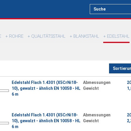
E
ROHRE
QUALITÄTSSTAHL
BLANKSTAHL
EDELSTAHL
Sortieru
Edelstahl Flach 1.4301 (X5CrNi18-
Abmessungen
2
10), gewalzt - ähnlich EN 10058 - HL
Gewicht
1,
6 m
Edelstahl Flach 1.4301 (X5CrNi18-
Abmessungen
2
10), gewalzt - ähnlich EN 10058 - HL
Gewicht
2,
6 m