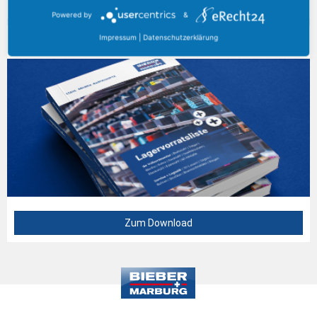
Powered by
&
Impressum
|
Datenschutzerklärung
AKTUELLER KATALOG
Zum Download