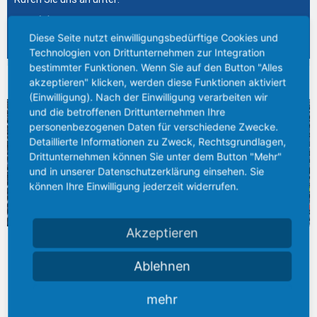
+49 (0) 641 7944-0
shop.info@bieber-marburg.de
Diese Seite nutzt einwilligungsbedürftige Cookies und
Technologien von Drittunternehmen zur Integration
bestimmter Funktionen. Wenn Sie auf den Button "Alles
BREITES LAGERSPEKTRUM
akzeptieren" klicken, werden diese Funktionen aktiviert
(Einwilligung). Nach der Einwilligung verarbeiten wir
und die betroffenen Drittunternehmen Ihre
personenbezogenen Daten für verschiedene Zwecke.
Detaillierte Informationen zu Zweck, Rechtsgrundlagen,
Drittunternehmen können Sie unter dem Button "Mehr"
und in unserer Datenschutzerklärung einsehen. Sie
können Ihre Einwilligung jederzeit widerrufen.
Akzeptieren
Am Standort Gießen entstand in den letzten Jahren das größte
Stahlhandels- und –Logistikzentrum zwischen Kassel, Karlsruhe
Ablehnen
und Dortmund, mit einem Lagerbestand von über 25.000 Tonnen
Stahl...
mehr
Mehr erfahren