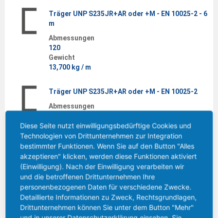
Träger UNP S235JR+AR oder +M - EN 10025-2 - 6
m
Abmessungen
120
Gewicht
13,700 kg / m
Träger UNP S235JR+AR oder +M - EN 10025-2
Abmessungen
120
Diese Seite nutzt einwilligungsbedürftige Cookies und
Gewicht
Technologien von Drittunternehmen zur Integration
13,700 kg / m
bestimmter Funktionen. Wenn Sie auf den Button "Alles
akzeptieren" klicken, werden diese Funktionen aktiviert
Träger UNP S235JR+AR oder +M - EN 10025-2 - 6
(Einwilligung). Nach der Einwilligung verarbeiten wir
m
und die betroffenen Drittunternehmen Ihre
Abmessungen
personenbezogenen Daten für verschiedene Zwecke.
140
Detaillierte Informationen zu Zweck, Rechtsgrundlagen,
Gewicht
Drittunternehmen können Sie unter dem Button "Mehr"
16,400 kg / m
und in unserer Datenschutzerklärung einsehen. Sie