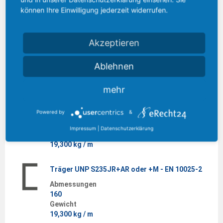
können Ihre Einwilligung jederzeit widerrufen.
Träger UNP S235JR+AR oder +M - EN 10025-2
Abmessungen
Akzeptieren
140
Gewicht
16,400 kg / m
Ablehnen
mehr
Träger UNP S235JR+AR oder +M - EN 10025-2 - 6
m
Powered by
&
Abmessungen
160
Impressum
|
Datenschutzerklärung
Gewicht
19,300 kg / m
Träger UNP S235JR+AR oder +M - EN 10025-2
Abmessungen
160
Gewicht
19,300 kg / m