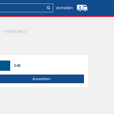
0
Anmelden
NE-METALLE
C45
Auswählen