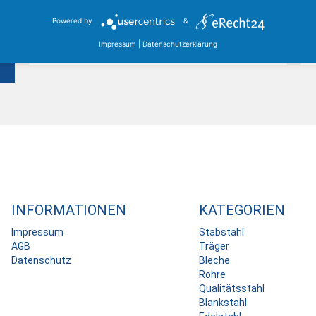
zwischen Kassel, Karlsruhe und Dortmund, mit einem
Lagerbestand von über 25.000 Tonnen Stahl...
Powered by
&
Impressum
|
Datenschutzerklärung
Mehr erfahren
INFORMATIONEN
KATEGORIEN
Impressum
Stabstahl
AGB
Träger
Datenschutz
Bleche
Rohre
Qualitätsstahl
Blankstahl