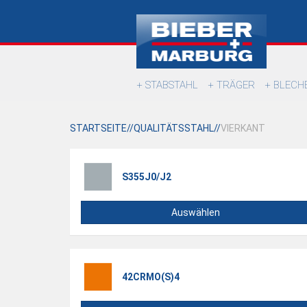
STABSTAHL
TRÄGER
BLECH
STARTSEITE
QUALITÄTSSTAHL
VIERKANT
S355J0/J2
Auswählen
42CRMO(S)4