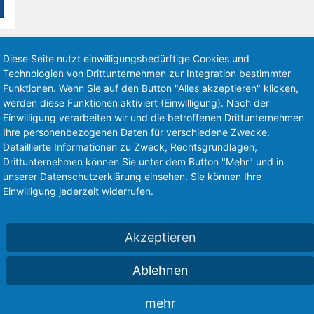
Diese Seite nutzt einwilligungsbedürftige Cookies und
Technologien von Drittunternehmen zur Integration bestimmter
Funktionen. Wenn Sie auf den Button "Alles akzeptieren" klicken,
werden diese Funktionen aktiviert (Einwilligung). Nach der
Einwilligung verarbeiten wir und die betroffenen Drittunternehmen
Ihre personenbezogenen Daten für verschiedene Zwecke.
Detaillierte Informationen zu Zweck, Rechtsgrundlagen,
BREITES LAGERSPEKTRUM
A
Drittunternehmen können Sie unter dem Button "Mehr" und in
unserer Datenschutzerklärung einsehen. Sie können Ihre
Einwilligung jederzeit widerrufen.
Akzeptieren
Ablehnen
Am Standort Gießen entstand in den letzten Jahren
n
mehr
das größte Stahlhandels- und –Logistikzentrum