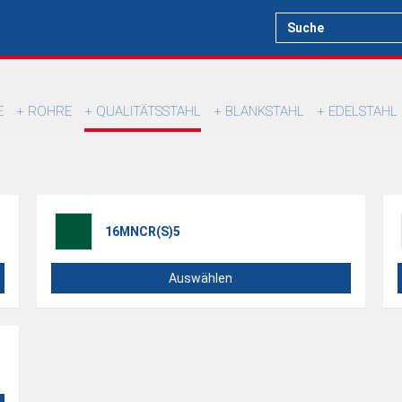
E
ROHRE
QUALITÄTSSTAHL
BLANKSTAHL
EDELSTAHL
16MNCR(S)5
Auswählen