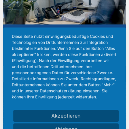
Sie haben einen Artikel nicht gefunden oder möchten sich in
unserem Webshop registrieren?
Diese Seite nutzt einwilligungsbedürftige Cookies und
Rufen Sie uns an unter:
Technologien von Drittunternehmen zur Integration
bestimmter Funktionen. Wenn Sie auf den Button "Alles
+49 (0) 641 7944-0
akzeptieren" klicken, werden diese Funktionen aktiviert
shop.info@bieber-marburg.de
(Einwilligung). Nach der Einwilligung verarbeiten wir
und die betroffenen Drittunternehmen Ihre
personenbezogenen Daten für verschiedene Zwecke.
BREITES LAGERSPEKTRUM
Detaillierte Informationen zu Zweck, Rechtsgrundlagen,
Drittunternehmen können Sie unter dem Button "Mehr"
und in unserer Datenschutzerklärung einsehen. Sie
können Ihre Einwilligung jederzeit widerrufen.
Akzeptieren