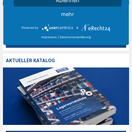
Ablehnen
Am Standort Gießen entstand in den letzten Jahren das größte
mehr
Stahlhandels- und –Logistikzentrum zwischen Kassel, Karlsruhe
und Dortmund, mit einem Lagerbestand von über 25.000 Tonnen
Powered by
&
Stahl...
Impressum
|
Datenschutzerklärung
Mehr erfahren
AKTUELLER KATALOG