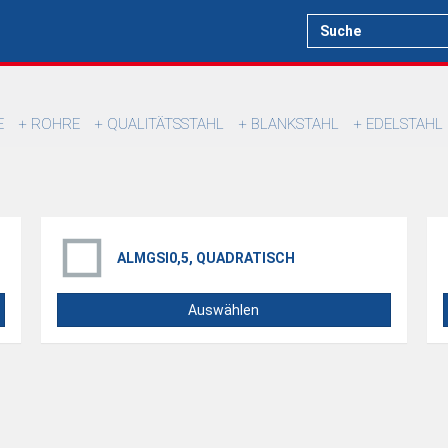
E
ROHRE
QUALITÄTSSTAHL
BLANKSTAHL
EDELSTAHL
ALMGSI0,5, QUADRATISCH
Auswählen