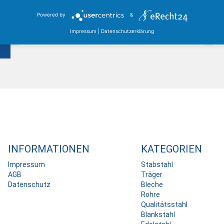
zwischen Kassel, Karlsruhe und Dortmund, mit einem
Lagerbestand von über 25.000 Tonnen Stahl...
Powered by
&
Impressum
|
Datenschutzerklärung
Mehr erfahren
INFORMATIONEN
KATEGORIEN
Impressum
Stabstahl
AGB
Träger
Datenschutz
Bleche
Rohre
Qualitätsstahl
Blankstahl