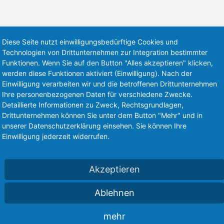
Diese Seite nutzt einwilligungsbedürftige Cookies und
Technologien von Drittunternehmen zur Integration bestimmter
Funktionen. Wenn Sie auf den Button "Alles akzeptieren" klicken,
werden diese Funktionen aktiviert (Einwilligung). Nach der
Einwilligung verarbeiten wir und die betroffenen Drittunternehmen
Ihre personenbezogenen Daten für verschiedene Zwecke.
Detaillierte Informationen zu Zweck, Rechtsgrundlagen,
BREITES LAGERSPEKTRUM
A
Drittunternehmen können Sie unter dem Button "Mehr" und in
unserer Datenschutzerklärung einsehen. Sie können Ihre
Einwilligung jederzeit widerrufen.
Akzeptieren
Ablehnen
Am Standort Gießen entstand in den letzten Jahren
n
mehr
das größte Stahlhandels- und –Logistikzentrum