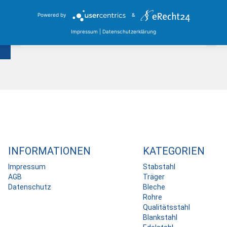
zwischen Kassel, Karlsruhe und Dortmund, mit einem
Lagerbestand von über 25.000 Tonnen Stahl...
Powered by
&
Impressum
|
Datenschutzerklärung
Mehr erfahren
INFORMATIONEN
KATEGORIEN
Impressum
Stabstahl
AGB
Träger
Datenschutz
Bleche
Rohre
Qualitätsstahl
Blankstahl