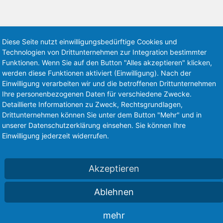
Diese Seite nutzt einwilligungsbedürftige Cookies und
Technologien von Drittunternehmen zur Integration bestimmter
Funktionen. Wenn Sie auf den Button "Alles akzeptieren" klicken,
werden diese Funktionen aktiviert (Einwilligung). Nach der
Einwilligung verarbeiten wir und die betroffenen Drittunternehmen
Ihre personenbezogenen Daten für verschiedene Zwecke.
Detaillierte Informationen zu Zweck, Rechtsgrundlagen,
BREITES LAGERSPEKTRUM
A
Drittunternehmen können Sie unter dem Button "Mehr" und in
unserer Datenschutzerklärung einsehen. Sie können Ihre
Einwilligung jederzeit widerrufen.
Akzeptieren
Ablehnen
Am Standort Gießen entstand in den letzten Jahren
n
mehr
das größte Stahlhandels- und –Logistikzentrum