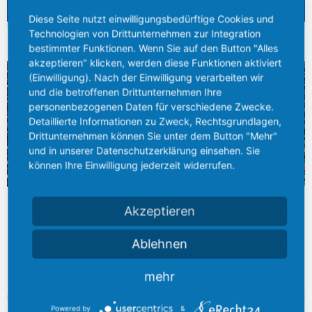
Diese Seite nutzt einwilligungsbedürftige Cookies und
Technologien von Drittunternehmen zur Integration
BREITES LAGERSPEKTRUM
bestimmter Funktionen. Wenn Sie auf den Button "Alles
akzeptieren" klicken, werden diese Funktionen aktiviert
(Einwilligung). Nach der Einwilligung verarbeiten wir
und die betroffenen Drittunternehmen Ihre
personenbezogenen Daten für verschiedene Zwecke.
Detaillierte Informationen zu Zweck, Rechtsgrundlagen,
Drittunternehmen können Sie unter dem Button "Mehr"
und in unserer Datenschutzerklärung einsehen. Sie
können Ihre Einwilligung jederzeit widerrufen.
Am Standort Gießen entstand in den letzten Jahren das größte
Akzeptieren
Stahlhandels- und –Logistikzentrum zwischen Kassel, Karlsruhe
und Dortmund, mit einem Lagerbestand von über 25.000 Tonnen
Ablehnen
Stahl...
mehr
Mehr erfahren
Powered by
&