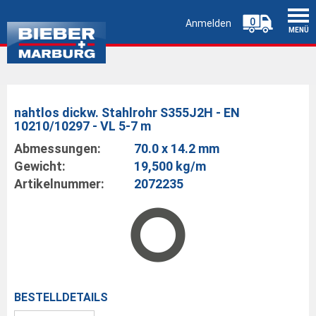
0
Anmelden
MENÜ
nahtlos dickw. Stahlrohr S355J2H - EN
10210/10297 - VL 5-7 m
Abmessungen:
70.0 x 14.2 mm
Gewicht:
19,500 kg/m
Artikelnummer:
2072235
BESTELLDETAILS