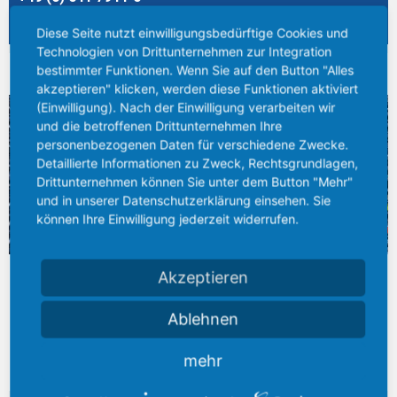
shop.info@bieber-marburg.de
Diese Seite nutzt einwilligungsbedürftige Cookies und
Technologien von Drittunternehmen zur Integration
bestimmter Funktionen. Wenn Sie auf den Button "Alles
BREITES LAGERSPEKTRUM
akzeptieren" klicken, werden diese Funktionen aktiviert
(Einwilligung). Nach der Einwilligung verarbeiten wir
und die betroffenen Drittunternehmen Ihre
personenbezogenen Daten für verschiedene Zwecke.
Detaillierte Informationen zu Zweck, Rechtsgrundlagen,
Drittunternehmen können Sie unter dem Button "Mehr"
und in unserer Datenschutzerklärung einsehen. Sie
können Ihre Einwilligung jederzeit widerrufen.
Am Standort Gießen entstand in den letzten Jahren das größte
Akzeptieren
Stahlhandels- und –Logistikzentrum zwischen Kassel, Karlsruhe
und Dortmund, mit einem Lagerbestand von über 25.000 Tonnen
Ablehnen
Stahl...
mehr
Mehr erfahren