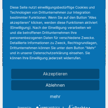
shop.info@bieber-marburg.de
Diese Seite nutzt einwilligungsbedürftige Cookies und
Technologien von Drittunternehmen zur Integration
BREITES LAGERSPEKTRUM
bestimmter Funktionen. Wenn Sie auf den Button "Alles
akzeptieren" klicken, werden diese Funktionen aktiviert
(Einwilligung). Nach der Einwilligung verarbeiten wir
und die betroffenen Drittunternehmen Ihre
personenbezogenen Daten für verschiedene Zwecke.
Detaillierte Informationen zu Zweck, Rechtsgrundlagen,
Drittunternehmen können Sie unter dem Button "Mehr"
und in unserer Datenschutzerklärung einsehen. Sie
können Ihre Einwilligung jederzeit widerrufen.
Am Standort Gießen entstand in den letzten Jahren das größte
Akzeptieren
Stahlhandels- und –Logistikzentrum zwischen Kassel, Karlsruhe
und Dortmund, mit einem Lagerbestand von über 25.000 Tonnen
Ablehnen
Stahl...
mehr
Mehr erfahren
Powered by
&